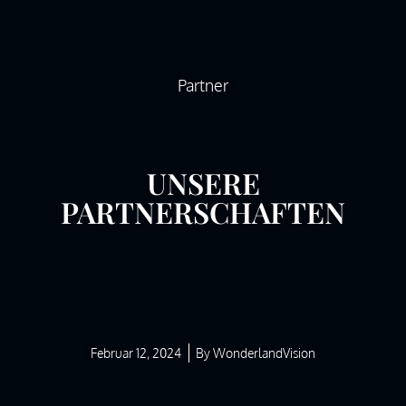
LET’S CON
Partner
UNSERE
PARTNERSCHAFTEN
Februar 12, 2024
By
WonderlandVision