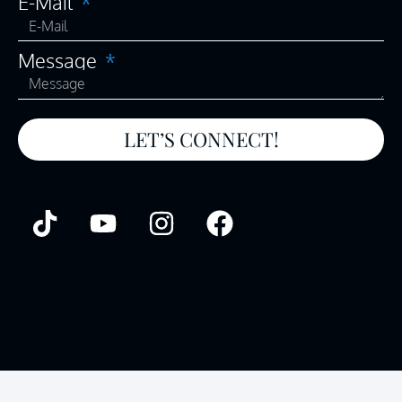
E-Mail
Message
LET’S CONNECT!