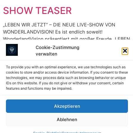
SHOW TEASER
„LEBEN WIR JETZT“ – DIE NEUE LIVE-SHOW VON
WONDERLANDVISION! Es ist endlich soweit!
WonderlandVision präsentiert mit großer Freude „LEBEN
WIR JETZT“ – eine einzigartige Live-Show, die
Cookie-Zustimmung
Entertainment und Bewusstseinsförderung auf völlig
verwalten
neue Weise verbindet. Taucht ein in eine Welt voller
Energie, Emotionen und magischer Momente.Diese
To provide you with an optimal experience, we use technologies such as
cookies to store and/or access device information. If you consent to these
Show wird eure Sinne verzaubern und euer Denken
technologies, we may process data such as browsing behavior or unique
beflügeln! Der […]
IDs on this website. If you do not give or withdraw your consent, certain
features and functions may be impaired.
Linktree
Impressum
Akzeptieren
Datenschutz
Ablehnen
Cookie-Richtlinie (EU)