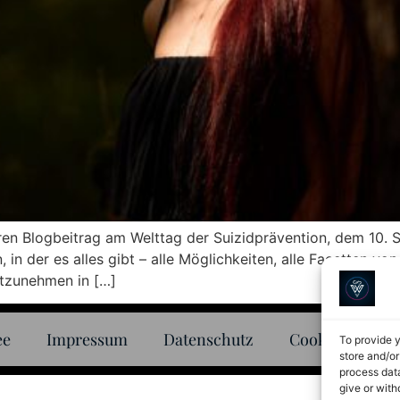
en Blogbeitrag am Welttag der Suizidprävention, dem 10. 
 in der es alles gibt – alle Möglichkeiten, alle Facetten von
itzunehmen in […]
ee
Impressum
Datenschutz
Cookie-Richtlin
To provide 
store and/or
process data
give or with