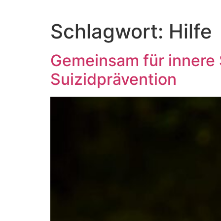
Schlagwort:
Hilfe
Gemeinsam für innere S
Suizidprävention