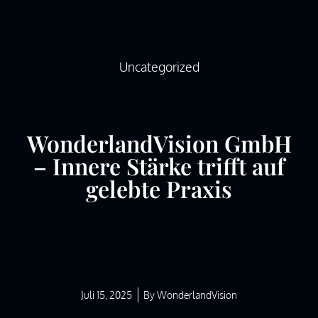
LET’S CON
Uncategorized
WonderlandVision GmbH
– Innere Stärke trifft auf
gelebte Praxis
Juli 15, 2025
By
WonderlandVision